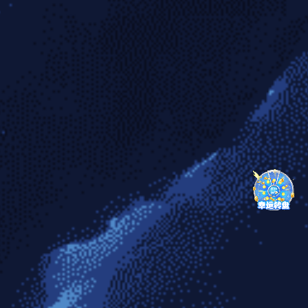
们已经多次站在世界最
是让人充满期待。
能够在关键时刻扭转局
充满竞争性。这种多样
球员都能保持最佳状
来的大赛中，他们具备
还塑造了一支具有高度
会如何在压力之下发挥