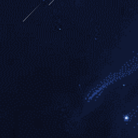
2、法国队
毫无疑问，法国队是
高领奖台上。这样的
目前球队中汇聚了一
面，为球队带来胜利
化的人才组合，无疑
再者，在备战过程中
态。这些前沿手段，
强大的竞争优势。
3、德尚的
德尚作为前任主教练
凝聚力和默契配合能