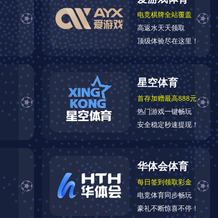
德尚离开
从多个角度分析古斯托的
，法国队作为一支传统
现出无畏且坚定的态