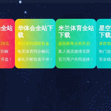
练德尚表示由衷的敬意。通过这篇文章，我们将深刻理解古斯托
个关键时刻激励自己和队友，共同向荣誉发起冲击。
信心来源
满，主要得益于他在近期比赛中的优异表现。他在俱乐部中展现
了教练组的认可，也获得了球迷们的信赖。因此，他对于即将到
出重要贡献。
球队内部气氛良好，队员之间互相支持、团结一致，这种积极向
员都清楚自己的角色，并且愿意为共同目标而努力，这种凝聚力
了自己从德尚身上学到很多东西。作为曾经带领球队获得辉煌成
给予了年轻球员极大的启发。这让他更加坚定了争取胜利的决心